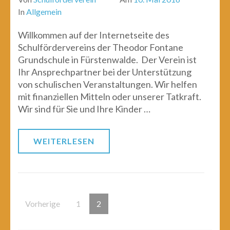
In
Allgemein
Willkommen auf der Internetseite des
Schulfördervereins der Theodor Fontane
Grundschule in Fürstenwalde. ​ Der Verein ist
Ihr Ansprechpartner bei der Unterstützung
von schulischen Veranstaltungen. Wir helfen
mit finanziellen Mitteln oder unserer Tatkraft. ​
Wir sind für Sie und Ihre Kinder …
WEITERLESEN
Seitennummerierung
Seite
Seite
Vorherige
1
2
der
Beiträge