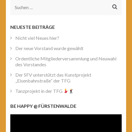
Suchen
nach:
NEUESTE BEITRÄGE
Nicht viel Neues hier?
Der neue Vorstand wurde gewählt
Ordentliche Mitgliederversammlung und Neuwahl
des Vorstandes
Der SFV unterstützt das Kunstprojekt
„Eisenbahnstraße“ der TFG
Tanzprojekt in der TFG
BE HAPPY @ FÜRSTENWALDE
Video-
Player