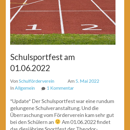
Schulsportfest am
01.06.2022
Von
Schulförderverein
Am
5. Mai 2022
zu
In
Allgemein
1 Kommentar
Schulsportfest
*Update* Der Schulsportfest war eine rundum
am
gelungene Schulveranstaltung. Und die
01.06.2022
Überraschung vom Förderverein kam sehr gut
bei den Schülern an
Am 01.06.2022 findet
das diesjährige Sportfest der Theodor-