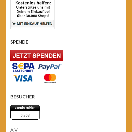
SPENDE
BESUCHER
6.863
A
V