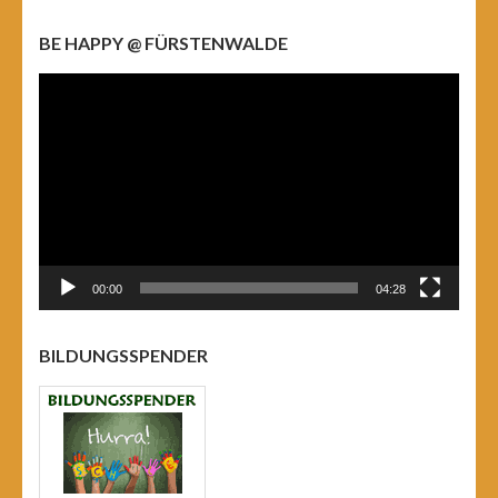
BE HAPPY @ FÜRSTENWALDE
Video-
Player
00:00
04:28
BILDUNGSSPENDER