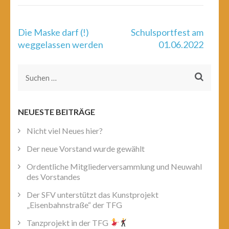
Beitragsnavigation
Die Maske darf (!)
Schulsportfest am
weggelassen werden
01.06.2022
Suchen
nach:
NEUESTE BEITRÄGE
Nicht viel Neues hier?
Der neue Vorstand wurde gewählt
Ordentliche Mitgliederversammlung und Neuwahl
des Vorstandes
Der SFV unterstützt das Kunstprojekt
„Eisenbahnstraße“ der TFG
Tanzprojekt in der TFG