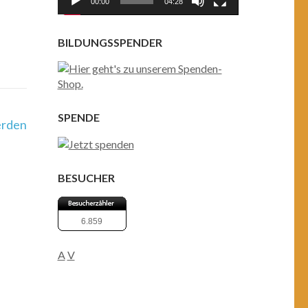
00:00
04:28
BILDUNGSSPENDER
SPENDE
erden
BESUCHER
6.859
A
V