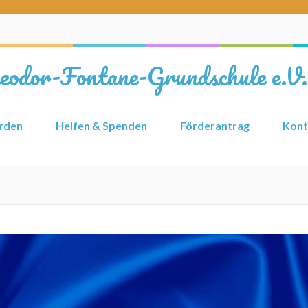
heodor-Fontane-Grundschule e.V.
erden
Helfen & Spenden
Förderantrag
Kont