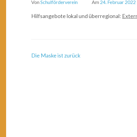
Von
Schulförderverein
Am
24. Februar 2022
Hilfsangebote lokal und überregional:
Exter
Beitragsnavigation
Die Maske ist zurück