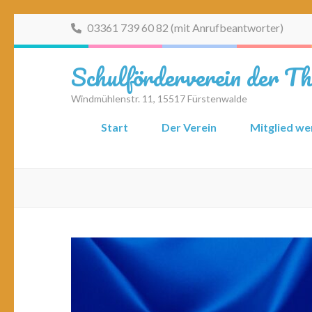
Zum
03361 739 60 82 (mit Anrufbeantworter)
Inhalt
springen
Schulförderverein der T
(Eingabetaste
drücken)
Windmühlenstr. 11, 15517 Fürstenwalde
Start
Der Verein
Mitglied w