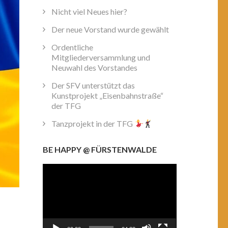
Nicht viel Neues hier?
Der neue Vorstand wurde gewählt
Ordentliche
Mitgliederversammlung und
Neuwahl des Vorstandes
Der SFV unterstützt das
Kunstprojekt „Eisenbahnstraße“
der TFG
Tanzprojekt in der TFG
BE HAPPY @ FÜRSTENWALDE
Video-
Player