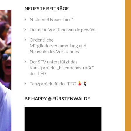
NEUESTE BEITRÄGE
Nicht viel Neues hier?
Der neue Vorstand wurde gewählt
Ordentliche
Mitgliederversammlung und
Neuwahl des Vorstandes
Der SFV unterstützt das
Kunstprojekt „Eisenbahnstraße“
der TFG
Tanzprojekt in der TFG
BE HAPPY @ FÜRSTENWALDE
Video-
Player