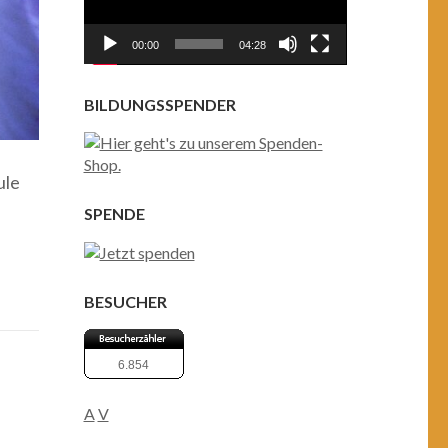
00:00
04:28
BILDUNGSSPENDER
ule
SPENDE
BESUCHER
6.854
A
V