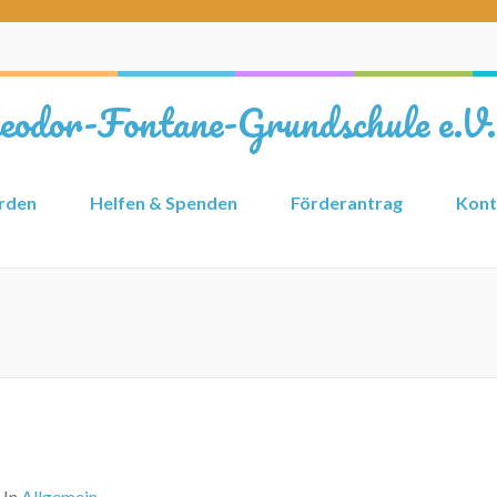
heodor-Fontane-Grundschule e.V.
erden
Helfen & Spenden
Förderantrag
Kont
In
Allgemein