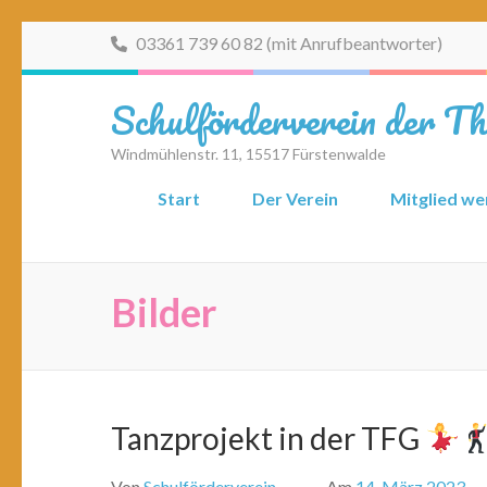
Zum
03361 739 60 82 (mit Anrufbeantworter)
Inhalt
springen
Schulförderverein der T
(Eingabetaste
drücken)
Windmühlenstr. 11, 15517 Fürstenwalde
Start
Der Verein
Mitglied w
Bilder
Tanzprojekt in der TFG
Von
Schulförderverein
Am
14. März 2023